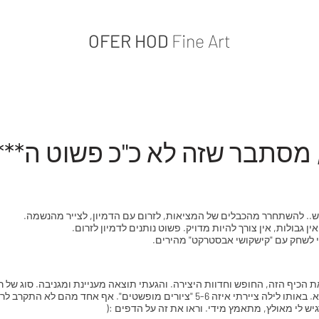
OFER HOD
Fine Art
מסתבר שזה לא כ"כ פשוט ה***
ש.. להשתחרר מהכבלים של המציאות, לזרום עם הדמיון, לצייר מהנשמה.
ן גבולות, אין צורך להיות מדויק. פשוט נותנים לדמיון לזרום.
י לשחק עם "קישקושי אבסטרקט" מהירים.
כיף הזה, החופש וחדוות היצירה. והגעתי תוצאה מעניינת ומגניבה. סוג של רא
"נייסס" אמרתי לעצמי, והמשכתי לציור הבא. באותו לילה ציירתי איזה 5-6 "ציורים מופשטים"
ש לי מאולץ, מתאמץ מידי. וראו את זה על הדפים :(