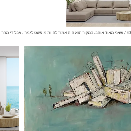
וכאן ניתן לראות ציור אבסטרקטי גדול 160X80, שאני מאוד אוהב. במקור הוא היה אמור להיות מופשט לגמרי