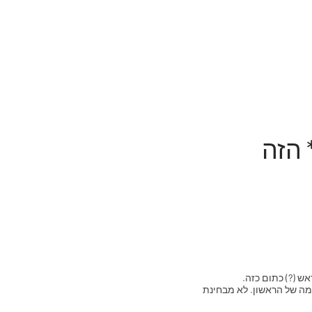
 הזה
ש (?) כתום כזה.
. אף אחד מהם לא התקרב לרמה של הראשון. לא מבחינת