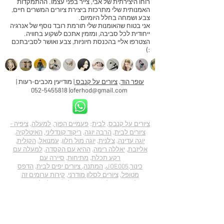
רוחו היצירתית של אבי, צייר בפני עצמו. ההתמקדות
האמנותית שלי מתרכזת ביצירת ציורים המשרים חיים,
צבע ושמחה בחלל היומיום.
אני בטוח שהאומנות שלי תורמת רובד נוסף של אנרגיה
ייחודית לכל סביבה, ומזמין אתכם לשקוע בחוויה.
הצטרפו אליי בהכנסת חיוניות, צבע ואושר לסביבתכם
:)
עופר הוד
,
ציורים על קנבס
| מודיעין מכבים-רעות |
052-5455818
|
oferhod@gmail.com
ציורים על קנבס
,
לבית
:
פעמיים הפוך
,
למעלה
,
ציפיה -
ציורים לבית,
הרבה יוגה
,
ריקוד קונדליני
,
האיטלקיה
,
יוגה עדינה
,
צ'לנית
,
יוגה מול חלון
,
עמנואל
,
הקולית
,
אליזבת
,
יאללה רימה
,
ההיא עם הקסדה
,
למעלה עם
רקע תכלת
,
מתיחות
,
סיירה עם
כינור
,
JOE005
,
המתנה, ציורים יפים לבית
,
הדפס
מטופל
,
ציורים לסלון מודרני
,
קירות ערומים זה
חולירע,
התהליך האמנותי שלי
,
ציור לסלון מודרני
,
המסע אל
ציור אבסטרקטי